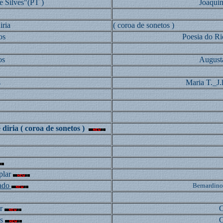
 Silves"(PT )
Joaquim
iria
( coroa de sonetos )
os
Poesia do R
os
Augusta
s
Maria T._J.
 diria ( coroa de sonetos )
lar
ado
Bernardino
r
C
s
C