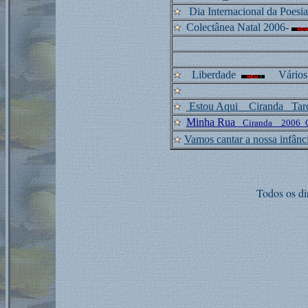
Dia Internacional da Poesi
Colectânea Natal 2006
-
Liberdade
Vários a
Estou Aqui _ Ciranda _Tarc
Minha Rua
_Ciranda _ 2006_
Vamos cantar a nossa infânc
Todos os di