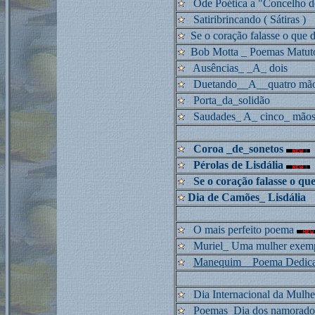
Ode Poética a "Concelho de
Satiribrincando ( Sátiras )
Se o coração falasse o que d
Bob Motta _ Poemas Matut
Ausências_ _A_ dois
Duetando__A__quatro mã
Porta_da_solidão
Saudades_ A_ cinco_ mão
Coroa _de_sonetos
Pérolas de Lisdália
Se o coração falasse o que
Dia de Camões_ Lisdália
O mais perfeito poema
Muriel_ Uma mulher exemp
Manequim__Poema Dedic
Dia Internacional da Mulhe
Poemas_Dia dos namorado