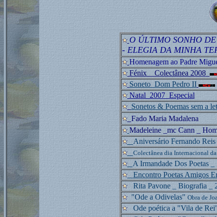
O ÚLTIMO SONHO DE
-
ELEGIA DA MINHA TE
Homenagem ao Padre Miguel 
F
énix _ Colectânea 2008
Soneto_Dom Pedro II
Natal_2007_Especial
Sonetos & Poemas sem a le
Fado Maria Madalena
Madeleine _mc Cann _ Ho
Aniversário Fernando Reis 
Colectânea dia Internacional d
A Irmandade Dos Poetas _
Encontro Poetas Amigos E
Rita Pavone _ Biografia
_ 
"
Ode a Odivelas"
Obra de Jo
Ode poética a "Vila de Rei"