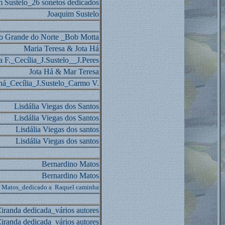
 Sustelo_26 sonetos dedicados
Joaquim Sustelo
io Grande do Norte _Bob Motta
Maria Teresa & Jota Há
 F._Cecília_J.Sustelo__J.Peres
Jota Há & Mar Teresa
há_Cecília_J.Sustelo_Carmo V.
Lisdália Viegas dos Santos
Lisdália Viegas dos Santos
Lisdália Viegas dos santos
Lisdália Viegas dos santos
Bernardino Matos
Bernardino Matos
 Matos_dedicado a Raquel caminha
iranda dedicada_vários autores
iranda dedicada_vários autores