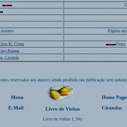
a
C
utores
Página alu
ísio R. Costa
Orga; 
Cecy Poemas
ia_Ciranda
reitos reservados aos autores sendo proibida sua publicação sem autoriz
Menu
Home Page
E-Mail
Cirandas
Livro de Visitas
Livro de visitas 1_Ver