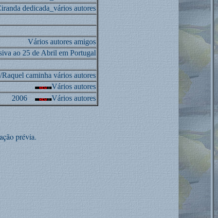
iranda dedicada_vários autores
Vários autores amigos
siva ao 25 de Abril em Portugal
/Raquel caminha vários autores
Vários autores
2006
Vários autores
ação prévia.