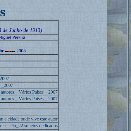
s
8 de Junho de 1913)
iguel Pereira
be
2008
2007
s _2007
 autores _ Vários Países _ 2007
 autores _ Vários Países
_ 2007
 a cidade onde vive este autor
 sustelo_22 sonetos dedicados