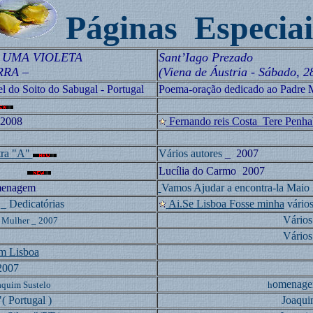
Páginas Especiai
 UMA VIOLETA
Sant’Iago Prezado
RRA –
(Viena de Áustria - Sábado, 2
do Soito do Sabugal - Portugal
Poema-oração dedicado ao Padre M
2008
Fernando reis Costa_Tere Penha
tra "A"
Vários autores
_ 2007
Lucília do Carmo
2007
menagem
Vamos Ajudar a encontra-la
Maio 
_ Dedicatórias
Ai.Se Lisboa Fosse minha
vário
Vários
a Mulher _ 2007
Vários
m Lisboa
2007
omenagem
aquim Sustelo
h
( Portugal )
Joaquim